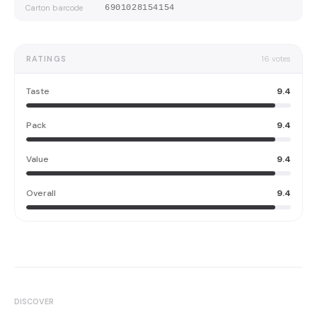
Carton barcode
6901028154154
RATINGS
16
votes
Taste
9.4
Pack
9.4
Value
9.4
Overall
9.4
DISCOVER