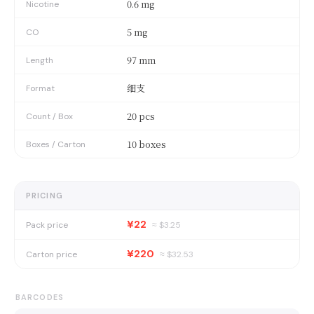
0.6 mg
Nicotine
5 mg
CO
97 mm
Length
细支
Format
20 pcs
Count / Box
10 boxes
Boxes / Carton
PRICING
¥22
Pack price
≈ $
3.25
¥220
Carton price
≈ $
32.53
BARCODES