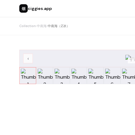
烟
ciggies.app
Collection
›
中南海
›
中南海（Z冰）
‹
1