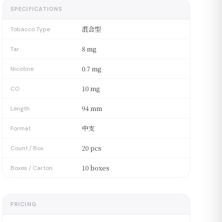
SPECIFICATIONS
混合型
Tobacco Type
8 mg
Tar
0.7 mg
Nicotine
10 mg
CO
94 mm
Length
中支
Format
20 pcs
Count / Box
10 boxes
Boxes / Carton
PRICING