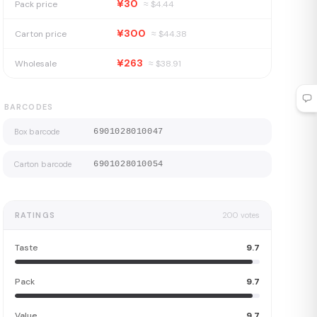
¥30
Pack price
≈ $
4.44
¥300
Carton price
≈ $
44.38
¥263
Wholesale
≈ $
38.91
BARCODES
Box barcode
6901028010047
Carton barcode
6901028010054
RATINGS
200
votes
Taste
9.7
Pack
9.7
Value
9.7