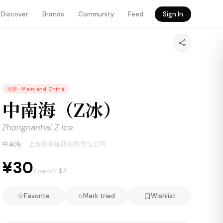
Discover
Brands
Community
Feed
Sign In
大陆
·
Mainland China
中南海（Z冰）
Zhongnanhai Z Ice
中南海
·
上海烟草集团有限责任公司
¥30
≈ $
4
/ pack
☆
○
Favorite
Mark tried
Wishlist