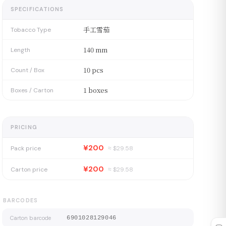
SPECIFICATIONS
手工雪茄
Tobacco Type
140 mm
Length
10 pcs
Count / Box
1 boxes
Boxes / Carton
PRICING
¥200
Pack price
≈ $
29.58
¥200
Carton price
≈ $
29.58
BARCODES
Carton barcode
6901028129046