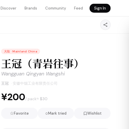
Discover
Brands
Community
Feed
Sign In
大陆
·
Mainland China
王冠（青岩往事）
Wangguan Qingyan Wangshi
王冠
·
安徽中烟工业有限责任公司
¥200
≈ $
30
/ pack
☆
○
Favorite
Mark tried
Wishlist