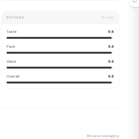
RATINGS
13
votes
Taste
9.8
Pack
9.8
Value
9.8
Overall
9.8
Browse category