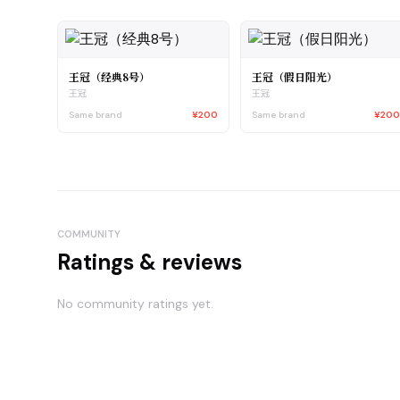
王冠（经典8号）
王冠（假日阳光）
王冠
王冠
Same brand
¥200
Same brand
¥20
COMMUNITY
Ratings & reviews
No community ratings yet.