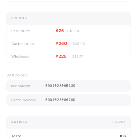
PRICING
¥26
Pack price
≈ $
3.84
¥260
Carton price
≈ $
38.45
¥225
Wholesale
≈ $
33.27
BARCODES
Box barcode
6901028065139
Carton barcode
6901028066709
RATINGS
64
votes
Taste
8.6