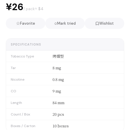
¥26
≈ $
4
/ pack
☆
○
Favorite
Mark tried
Wishlist
SPECIFICATIONS
烤烟型
Tobacco Type
8 mg
Tar
0.8 mg
Nicotine
9 mg
CO
84 mm
Length
20 pcs
Count / Box
10 boxes
Boxes / Carton