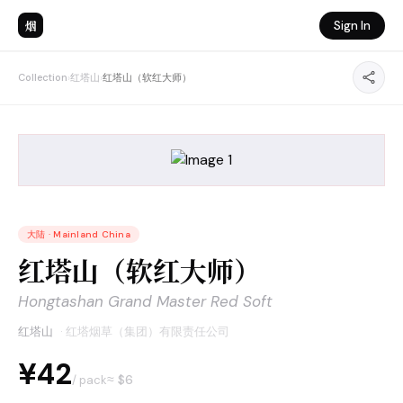
烟
Sign In
Collection
›
红塔山
›
红塔山（软红大师）
大陆
·
Mainland China
红塔山（软红大师）
Hongtashan Grand Master Red Soft
红塔山
·
红塔烟草（集团）有限责任公司
¥42
≈ $
6
/ pack