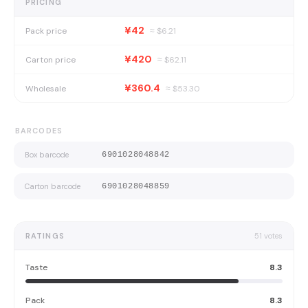
PRICING
¥42
Pack price
≈ $
6.21
¥420
Carton price
≈ $
62.11
¥360.4
Wholesale
≈ $
53.30
BARCODES
Box barcode
6901028048842
Carton barcode
6901028048859
RATINGS
51
votes
Taste
8.3
Pack
8.3