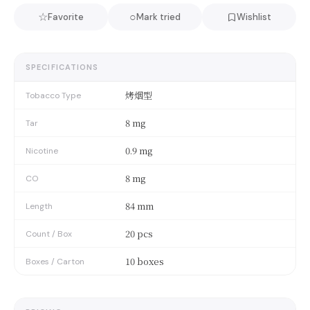
☆
○
Favorite
Mark tried
Wishlist
SPECIFICATIONS
烤烟型
Tobacco Type
8 mg
Tar
0.9 mg
Nicotine
8 mg
CO
84 mm
Length
20 pcs
Count / Box
10 boxes
Boxes / Carton