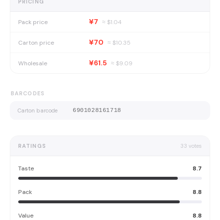
PRICING
¥7
Pack price
≈ $
1.04
¥70
Carton price
≈ $
10.35
¥61.5
Wholesale
≈ $
9.09
BARCODES
Carton barcode
6901028161718
RATINGS
33
votes
Taste
8.7
Pack
8.8
Value
8.8