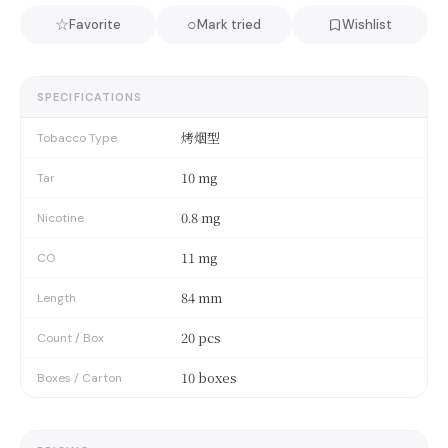
☆
○
Favorite
Mark tried
Wishlist
SPECIFICATIONS
烤烟型
Tobacco Type
10 mg
Tar
0.8 mg
Nicotine
11 mg
CO
84 mm
Length
20 pcs
Count / Box
10 boxes
Boxes / Carton