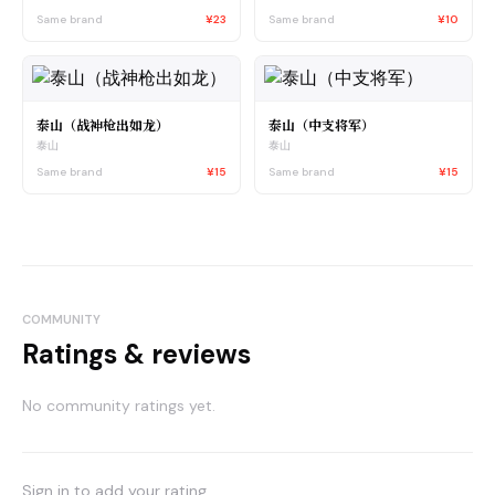
Same brand
¥23
Same brand
¥10
泰山（战神枪出如龙）
泰山（中支将军）
泰山
泰山
Same brand
¥15
Same brand
¥15
COMMUNITY
Ratings & reviews
No community ratings yet.
Sign in to add your rating.