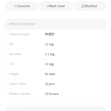
☆
○
Favorite
Mark tried
Wishlist
SPECIFICATIONS
烤烟型
Tobacco Type
11 mg
Tar
1.1 mg
Nicotine
11 mg
CO
84 mm
Length
20 pcs
Count / Box
10 boxes
Boxes / Carton