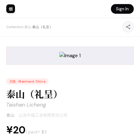
烟
Sign In
Collection
›
泰山
›
泰山（礼呈）
大陆
·
Mainland China
泰山（礼呈）
Taishan Licheng
泰山
·
山东中烟工业有限责任公司
¥20
≈ $
3
/ pack