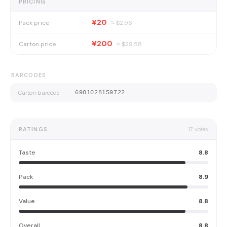
PRICING
¥20
Pack price
≈ $
2.96
¥200
Carton price
≈ $
29.58
BARCODES
Carton barcode
6901028159722
RATINGS
17
votes
Taste
8.8
Pack
8.9
Value
8.8
Overall
8.8