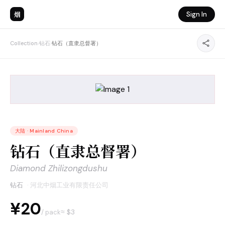
烟
Sign In
Collection
›
钻石
›
钻石（直隶总督署）
大陆
·
Mainland China
钻石（直隶总督署）
Diamond Zhilizongdushu
钻石
·
河北中烟工业有限责任公司
¥20
≈ $
3
/ pack