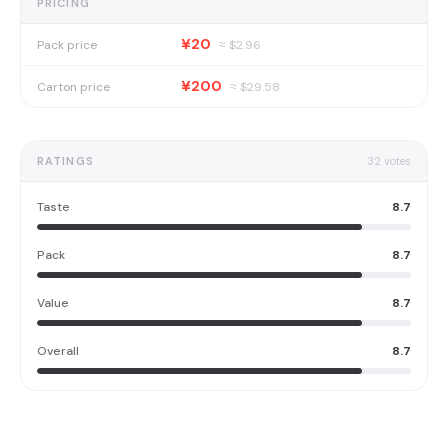
PRICING
¥20
Pack price
≈ $
2.96
¥200
Carton price
≈ $
29.58
RATINGS
32
votes
Taste
8.7
Pack
8.7
Value
8.7
Overall
8.7