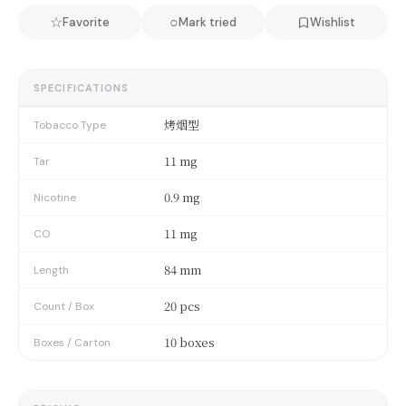
☆
○
Favorite
Mark tried
Wishlist
SPECIFICATIONS
烤烟型
Tobacco Type
11 mg
Tar
0.9 mg
Nicotine
11 mg
CO
84 mm
Length
20 pcs
Count / Box
10 boxes
Boxes / Carton