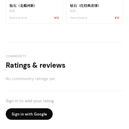
钻石（北戴河新）
钻石（红经典浓情）
钻石
钻石
Same brand
¥12
Same brand
¥12
COMMUNITY
Ratings & reviews
No community ratings yet.
Sign in to add your rating.
Sign in with Google