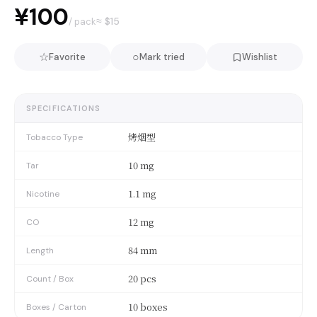
¥100
≈ $
15
/ pack
☆
○
Favorite
Mark tried
Wishlist
SPECIFICATIONS
烤烟型
Tobacco Type
10 mg
Tar
1.1 mg
Nicotine
12 mg
CO
84 mm
Length
20 pcs
Count / Box
10 boxes
Boxes / Carton