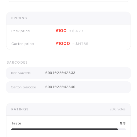
PRICING
¥100
Pack price
≈ $
14.79
¥1000
Carton price
≈ $
147.85
BARCODES
Box barcode
6901028042833
Carton barcode
6901028042840
RATINGS
206
votes
Taste
9.3