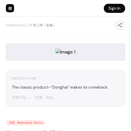
烟
Sign In
Collection
›
红三环
›
红三环（东海）
DESCRIPTION
The classic product—“Donghai” makes its comeback.
经典产品——“东海”复出。
大陆
·
Mainland China