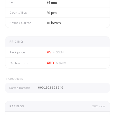
84 mm
Length
20 pcs
Count / Box
10 boxes
Boxes / Carton
PRICING
¥5
Pack price
≈ $
0.74
¥50
Carton price
≈ $
7.39
BARCODES
Carton barcode
6901028128940
RATINGS
262
votes