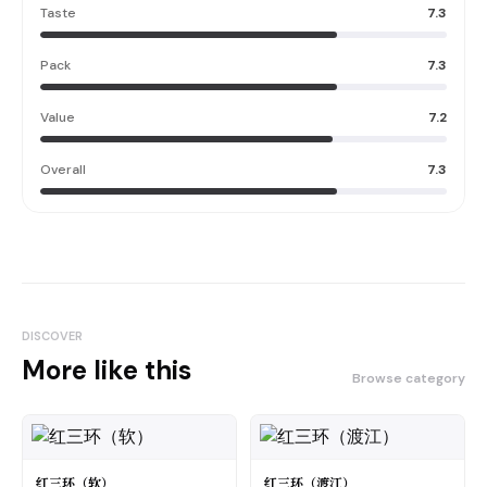
Taste
7.3
Pack
7.3
Value
7.2
Overall
7.3
DISCOVER
More like this
Browse category
红三环（软）
红三环（渡江）