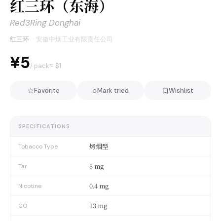
红三环（东海）
Red3Ring Donghai
红三环
·
安徽中烟工业有限责任公司
¥5
≈ $
1
/ pack
☆
○
Favorite
Mark tried
Wishlist
SPECIFICATIONS
烤烟型
Tobacco Type
8 mg
Tar
0.4 mg
Nicotine
13 mg
CO