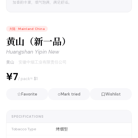
加香韵丰富，烟气饱满，满足舒适。
大陆
·
Mainland China
黄山（新一品）
Huangshan Yipin New
黄山
·
安徽中烟工业有限责任公司
¥7
≈ $
1
/ pack
☆
○
Favorite
Mark tried
Wishlist
SPECIFICATIONS
烤烟型
Tobacco Type