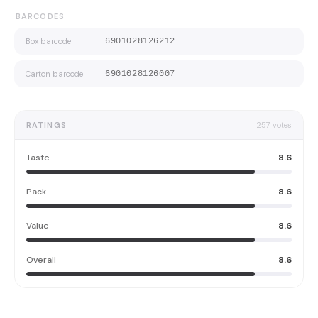
BARCODES
Box barcode
6901028126212
Carton barcode
6901028126007
RATINGS
257
votes
Taste
8.6
Pack
8.6
Value
8.6
Overall
8.6