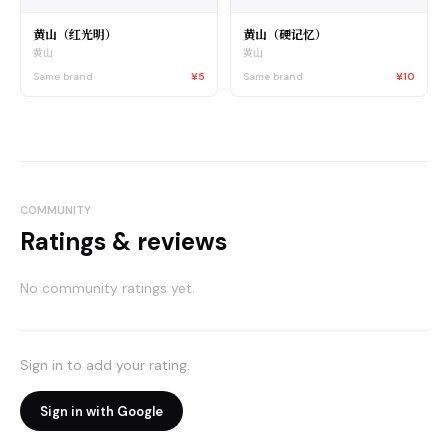
黄山（红光明）
黄山（硬记忆）
黄山
黄山
Same brand
¥5
Same brand
¥10
COMMUNITY
Ratings & reviews
No community ratings yet.
Sign in to add your rating.
Sign in with Google