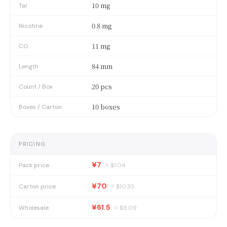
10 mg
Tar
0.8 mg
Nicotine
11 mg
CO
84 mm
Length
20 pcs
Count / Box
10 boxes
Boxes / Carton
PRICING
¥7
Pack price
≈ $
1.04
¥70
Carton price
≈ $
10.35
¥61.5
Wholesale
≈ $
9.09