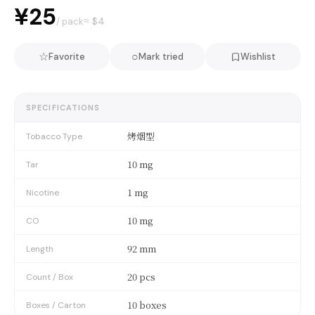
¥25
≈ $
4
/ pack
☆
○
Favorite
Mark tried
Wishlist
SPECIFICATIONS
烤烟型
Tobacco Type
10 mg
Tar
1 mg
Nicotine
10 mg
CO
92 mm
Length
20 pcs
Count / Box
10 boxes
Boxes / Carton