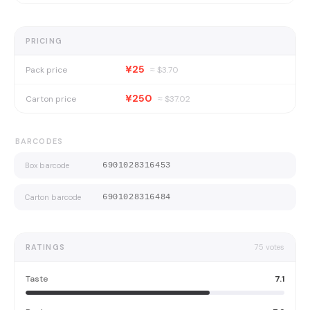
PRICING
¥25
Pack price
≈ $
3.70
¥250
Carton price
≈ $
37.02
BARCODES
Box barcode
6901028316453
Carton barcode
6901028316484
RATINGS
75
votes
Taste
7.1