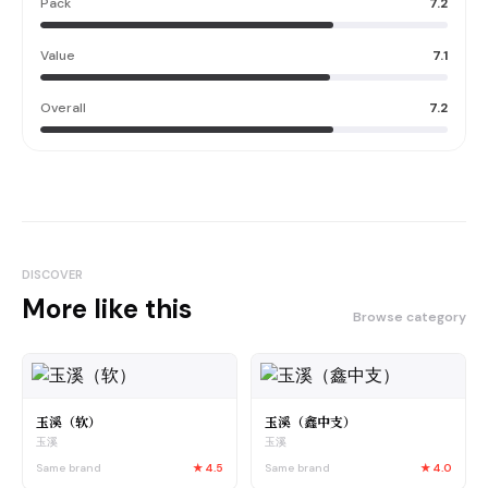
Pack
7.2
Value
7.1
Overall
7.2
DISCOVER
More like this
Browse category
玉溪（软）
玉溪（鑫中支）
玉溪
玉溪
Same brand
★
4.5
Same brand
★
4.0