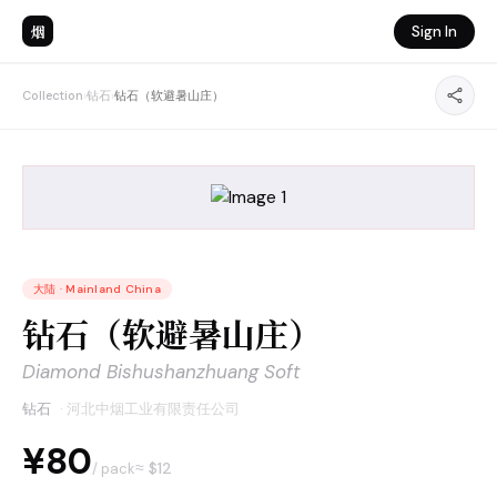
烟
Sign In
Collection
›
钻石
›
钻石（软避暑山庄）
大陆
·
Mainland China
钻石（软避暑山庄）
Diamond Bishushanzhuang Soft
钻石
·
河北中烟工业有限责任公司
¥80
≈ $
12
/ pack