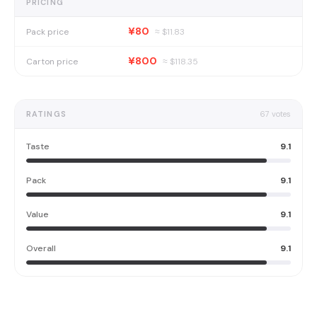
PRICING
¥80
Pack price
≈ $
11.83
¥800
Carton price
≈ $
118.35
RATINGS
67
votes
Taste
9.1
Pack
9.1
Value
9.1
Overall
9.1