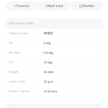
☆
○
Favorite
Mark tried
Wishlist
SPECIFICATIONS
烤烟型
Tobacco Type
8 mg
Tar
0.8 mg
Nicotine
10 mg
CO
84 mm
Length
20 pcs
Count / Box
10 boxes
Boxes / Carton