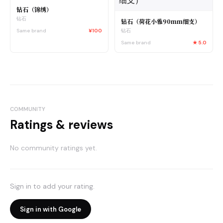
钻石（锦绣）
钻石
钻石（荷花小雅90mm细支）
Same brand
¥100
钻石
Same brand
★
5.0
COMMUNITY
Ratings & reviews
No community ratings yet.
Sign in to add your rating.
Sign in with Google