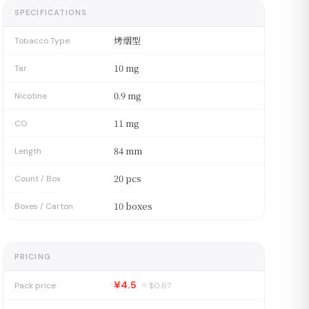
SPECIFICATIONS
烤烟型
Tobacco Type
10 mg
Tar
0.9 mg
Nicotine
11 mg
CO
84 mm
Length
20 pcs
Count / Box
10 boxes
Boxes / Carton
PRICING
¥4.5
Pack price
≈ $
0.67