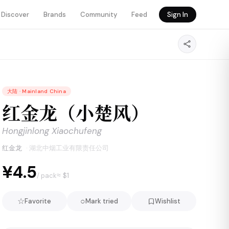
Discover
Brands
Community
Feed
Sign In
大陆
·
Mainland China
红金龙（小楚风）
Hongjinlong Xiaochufeng
红金龙
·
湖北中烟工业有限责任公司
¥4.5
≈ $
1
/ pack
☆
○
Favorite
Mark tried
Wishlist