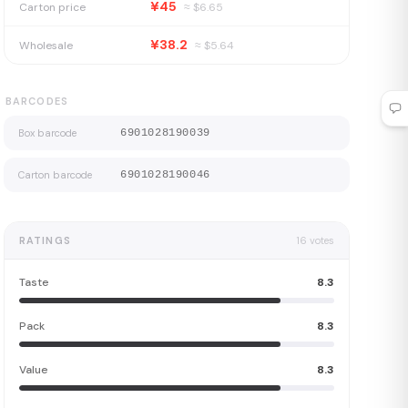
¥45
Carton price
≈ $
6.65
¥38.2
Wholesale
≈ $
5.64
BARCODES
Box barcode
6901028190039
Carton barcode
6901028190046
RATINGS
16
votes
Taste
8.3
Pack
8.3
Value
8.3