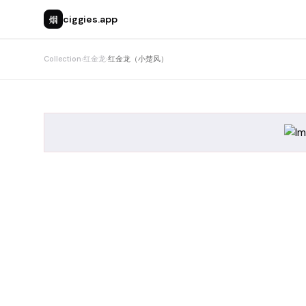
烟
ciggies.app
Collection
›
红金龙
›
红金龙（小楚风）