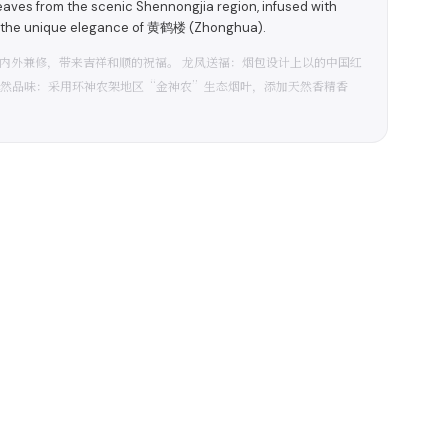
aves from the scenic Shennongjia region, infused with
ting the unique elegance of 黄鹤楼 (Zhonghua).
内外兼修，带来吉祥和顺的祝福。 龙凤送福：烟包设计上以的中国红
天然品味：采用环神农架地区“金神农”生态烟叶，添加天然香精香