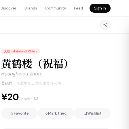
Discover
Brands
Community
Feed
Sign In
大陆
·
Mainland China
黄鹤楼（祝福）
Huanghelou Zhufu
黄鹤楼
·
湖北中烟工业有限责任公司
¥20
≈ $
3
/ pack
☆
○
Favorite
Mark tried
Wishlist