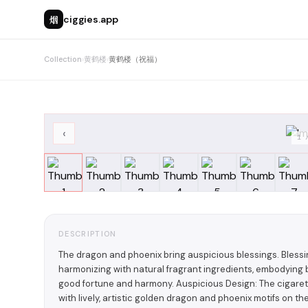
烟
ciggies.app
Collection
›
黄鹤楼
›
黄鹤楼（祝福）
‹
1
DESCRIPTION
The dragon and phoenix bring auspicious blessings. Bless
harmonizing with natural fragrant ingredients, embodying 
good fortune and harmony. Auspicious Design: The cigare
with lively, artistic golden dragon and phoenix motifs on th