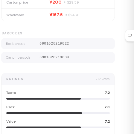
¥200
Carton price
≈ $
29.59
¥167.5
Wholesale
≈ $
24.78
BARCODES
Box barcode
6901028219822
Carton barcode
6901028219839
RATINGS
212
votes
Taste
7.2
Pack
7.3
Value
7.2