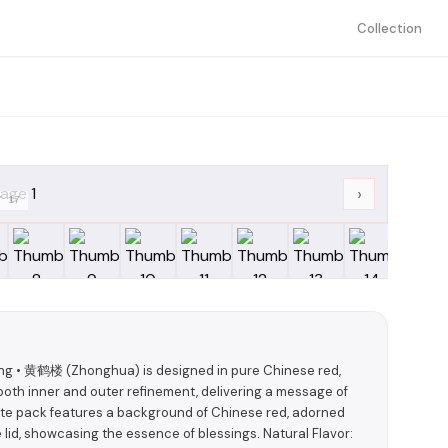
Collection
›
/
17
ing • 黄鹤楼 (Zhonghua) is designed in pure Chinese red,
both inner and outer refinement, delivering a message of
tte pack features a background of Chinese red, adorned
e lid, showcasing the essence of blessings. Natural Flavor: