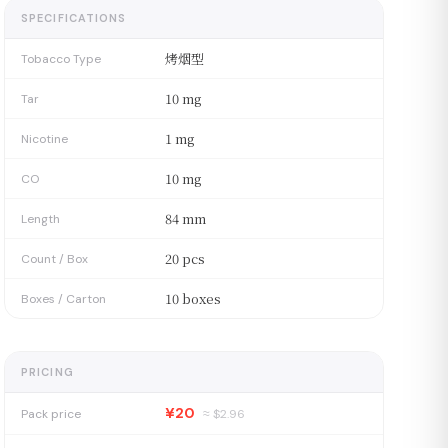
SPECIFICATIONS
烤烟型
Tobacco Type
10 mg
Tar
1 mg
Nicotine
10 mg
CO
84 mm
Length
20 pcs
Count / Box
10 boxes
Boxes / Carton
PRICING
¥20
Pack price
≈ $
2.96