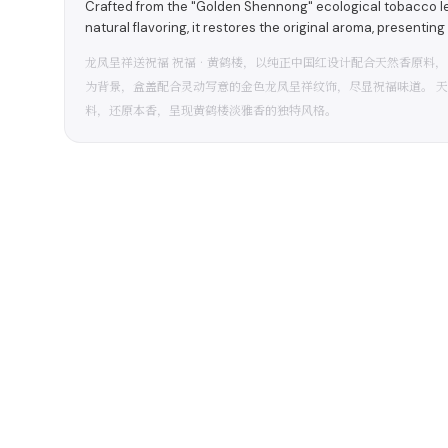
Crafted from the "Golden Shennong" ecological tobacco le
natural flavoring, it restores the original aroma, presen
龙凤呈祥送祝福 祝福•黄鹤楼，以纯正中国红设计配合天然香原料，
为背景，盒盖配合灵动写意的金色龙凤呈祥纹饰，尽显祝福味道。 
料，还原本香，呈现黄鹤楼淡雅香的独特风格。