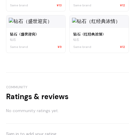
Same brand
¥13
Same brand
¥12
钻石（盛世迎宾）
钻石（红经典浓情）
钻石
钻石
Same brand
¥9
Same brand
¥12
COMMUNITY
Ratings & reviews
No community ratings yet.
Sign in to add your rating.