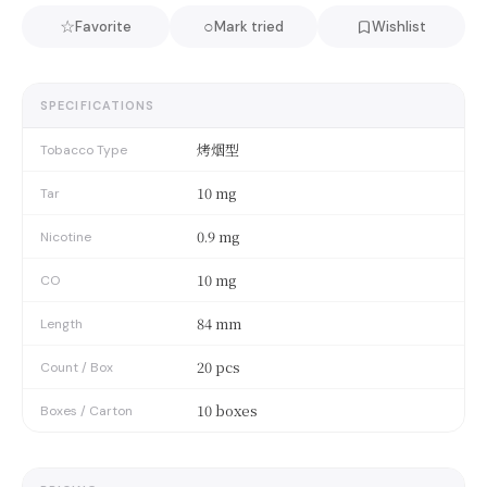
☆
○
Favorite
Mark tried
Wishlist
SPECIFICATIONS
烤烟型
Tobacco Type
10 mg
Tar
0.9 mg
Nicotine
10 mg
CO
84 mm
Length
20 pcs
Count / Box
10 boxes
Boxes / Carton