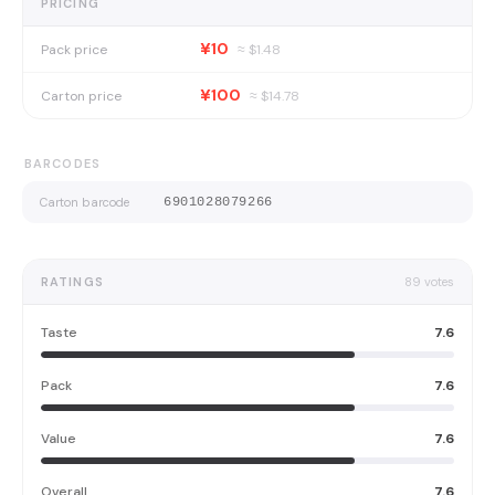
PRICING
¥10
Pack price
≈ $
1.48
¥100
Carton price
≈ $
14.78
BARCODES
Carton barcode
6901028079266
RATINGS
89
votes
Taste
7.6
Pack
7.6
Value
7.6
Overall
7.6