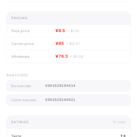
PRICING
¥8.5
Pack price
≈ $
1.26
¥85
Carton price
≈ $
12.57
¥76.3
Wholesale
≈ $
11.29
BARCODES
Box barcode
6901028104814
Carton barcode
6901028104821
RATINGS
91
votes
Taste
7.3