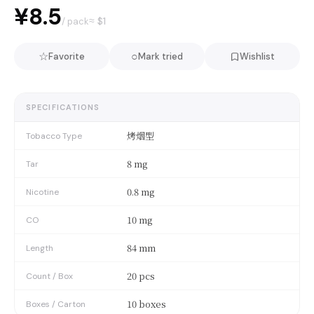
¥8.5
≈ $
1
/ pack
☆
○
Favorite
Mark tried
Wishlist
SPECIFICATIONS
烤烟型
Tobacco Type
8 mg
Tar
0.8 mg
Nicotine
10 mg
CO
84 mm
Length
20 pcs
Count / Box
10 boxes
Boxes / Carton