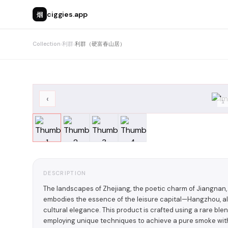
烟
ciggies.app
Collection
›
利群
›
利群（硬富春山居）
‹
1
DESCRIPTION
The landscapes of Zhejiang, the poetic charm of Jiangnan
embodies the essence of the leisure capital—Hangzhou, alo
cultural elegance. This product is crafted using a rare bl
employing unique techniques to achieve a pure smoke wit