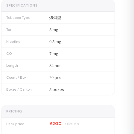
SPECIFICATIONS
烤烟型
Tobacco Type
5 mg
Tar
0.5 mg
Nicotine
7 mg
CO
84 mm
Length
20 pcs
Count / Box
5 boxes
Boxes / Carton
PRICING
¥200
Pack price
≈ $
29.58