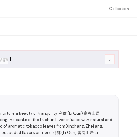
Collection
›
/
4
, nurture a beauty of tranquility. 利群 (Li Qun) 富春山居
ng the banks of the Fuchun River, infused with natural and
end of aromatic tobacco leaves from Xinchang, Zhejiang,
hout added flavors or fillers. 利群 (Li Qun) 富春山居: a