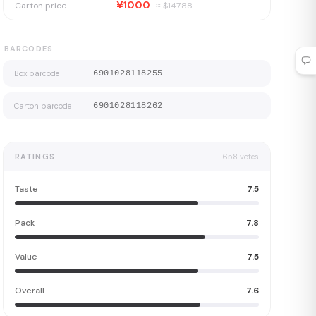
¥1000
Carton price
≈ $
147.88
BARCODES
Box barcode
6901028118255
Carton barcode
6901028118262
RATINGS
658
votes
Taste
7.5
Pack
7.8
Value
7.5
Overall
7.6