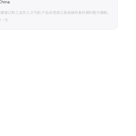
China.
杭州富春江畔之自然人文气韵 产品采用浙江新昌稀有香料烟叶配方调制，
第一支