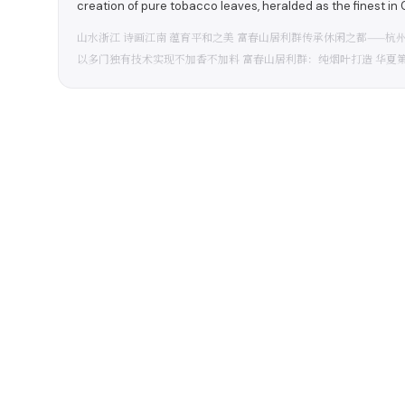
creation of pure tobacco leaves, heralded as the finest in 
山水浙江 诗画江南 蕴育平和之美 富春山居利群传承休闲之都——
以多门独有技术实现不加香不加料 富春山居利群：纯烟叶打造 华夏