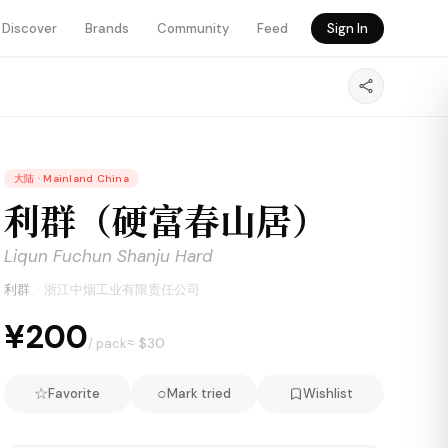
Discover
Brands
Community
Feed
Sign In
大陆
·
Mainland China
利群（硬富春山居）
Liqun Fuchun Shanju Hard
利群
·
浙江中烟工业有限责任公司
¥200
≈ $
30
/ pack
☆
○
Favorite
Mark tried
Wishlist