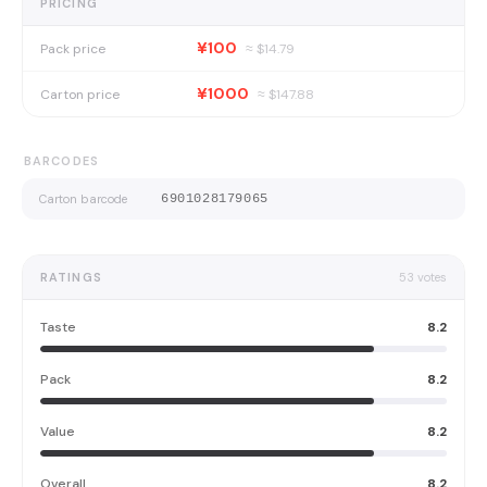
PRICING
¥100
Pack price
≈ $
14.79
¥1000
Carton price
≈ $
147.88
BARCODES
Carton barcode
6901028179065
RATINGS
53
votes
Taste
8.2
Pack
8.2
Value
8.2
Overall
8.2