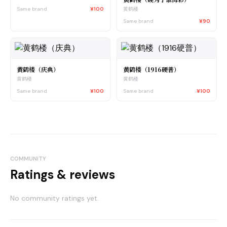
Same brand
¥100
黄鹤楼
Same brand
¥90
黄鹤楼（庆典）
黄鹤楼（1916硬普）
黄鹤楼
黄鹤楼
Same brand
¥100
Same brand
¥100
COMMUNITY
Ratings & reviews
No community ratings yet.