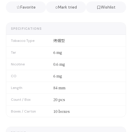
☆
○
Favorite
Mark tried
Wishlist
SPECIFICATIONS
烤烟型
Tobacco Type
6 mg
Tar
0.6 mg
Nicotine
6 mg
CO
84 mm
Length
20 pcs
Count / Box
10 boxes
Boxes / Carton