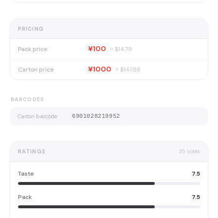
PRICING
¥100
Pack price
≈ $
14.79
¥1000
Carton price
≈ $
147.88
BARCODES
Carton barcode
6901028219952
RATINGS
35
votes
Taste
7.5
Pack
7.5