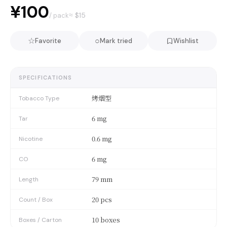
¥100
≈ $
15
/ pack
☆
○
Favorite
Mark tried
Wishlist
SPECIFICATIONS
烤烟型
Tobacco Type
6 mg
Tar
0.6 mg
Nicotine
6 mg
CO
79 mm
Length
20 pcs
Count / Box
10 boxes
Boxes / Carton