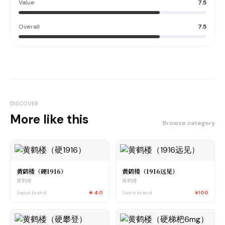
Value
7.5
Overall
7.5
DISCOVER
More like this
Browse category
黄鹤楼（硬1916）
黄鹤楼（1916远见）
黄鹤楼
黄鹤楼
Same brand
★
4.0
Same brand
¥100