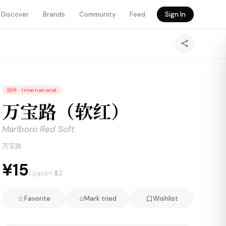
Discover
Brands
Community
Feed
Sign In
国外
·
International
万宝路（软红）
Marlboro Red Soft
万宝路
¥15
≈ $
2
/ pack
☆
○
Favorite
Mark tried
Wishlist