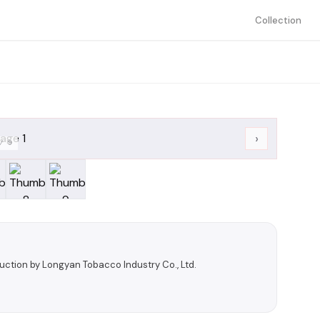
Collection
›
/
9
oduction by Longyan Tobacco Industry Co., Ltd.