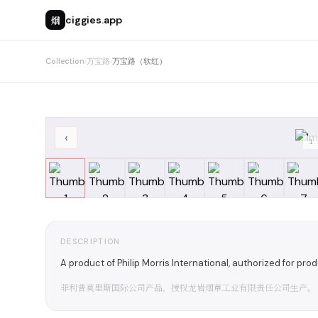
烟
ciggies.app
Collection
›
万宝路
›
万宝路（软红）
‹
1
DESCRIPTION
A product of Philip Morris International, authorized for pr
菲利普莫里斯国际公司产品，授权龙岩烟草工业有限责任公司生产。