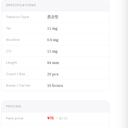
SPECIFICATIONS
混合型
Tobacco Type
11 mg
Tar
0.8 mg
Nicotine
11 mg
CO
84 mm
Length
20 pcs
Count / Box
10 boxes
Boxes / Carton
PRICING
¥15
Pack price
≈ $
2.22