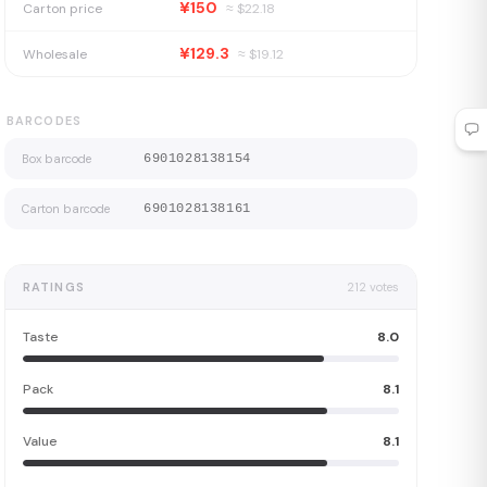
¥150
Carton price
≈ $
22.18
¥129.3
Wholesale
≈ $
19.12
BARCODES
Box barcode
6901028138154
Carton barcode
6901028138161
RATINGS
212
votes
Taste
8.0
Pack
8.1
Value
8.1