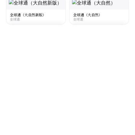
全球通（大自然新版）
全球通（大自然）
全球通
全球通
港澳台
·
HK · Macau · Taiwan
港澳台
·
HK · Macau · Taiwan
Global Smooth
Global smooth
全球通
全球通
☆
☆
¥31
¥31
○
○