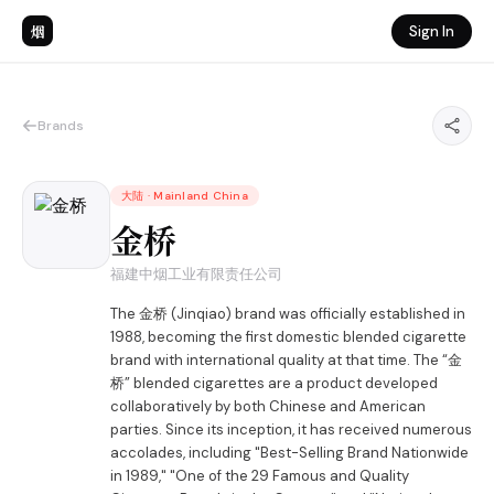
烟
Sign In
Brands
大陆
·
Mainland China
金桥
福建中烟工业有限责任公司
The 金桥 (Jinqiao) brand was officially established in
1988, becoming the first domestic blended cigarette
brand with international quality at that time. The “金
桥” blended cigarettes are a product developed
collaboratively by both Chinese and American
parties. Since its inception, it has received numerous
accolades, including "Best-Selling Brand Nationwide
in 1989," "One of the 29 Famous and Quality