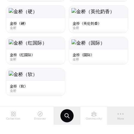
☆
¥26
○
大陆
·
Mainland China
大陆
·
Mainland China
Golden Bridge Double Burst
Golden Bridge Ice Blast
金桥
金桥
金桥（硬）
金桥（英伦奶香）
金桥
金桥
☆
☆
¥26
¥20
○
○
大陆
·
Mainland China
大陆
·
Mainland China
Golden Bridge Hard
Golden Bridge England Milk flavor
金桥
金桥
金桥（红国际）
金桥（国际）
金桥
金桥
☆
☆
¥6.5
¥11
○
○
大陆
·
Mainland China
大陆
·
Mainland China
Golden Bridge Red Internation
Golden Bridge Internation
金桥
金桥
金桥（软）
金桥
☆
☆
¥12
¥23
○
○
大陆
·
Mainland China
Golden Bridge Soft
金桥
Collection
Discover
Community
More
☆
¥6.5
○