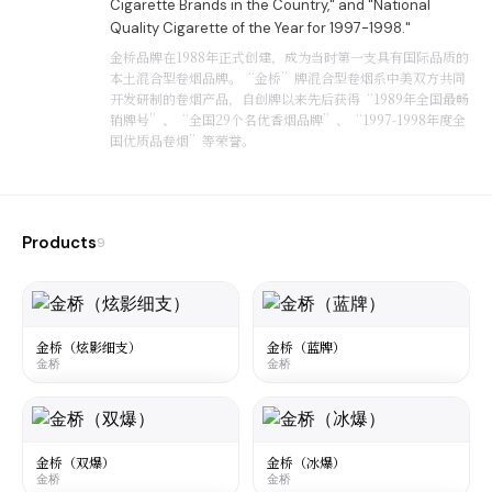
Cigarette Brands in the Country," and "National
Quality Cigarette of the Year for 1997-1998."
金桥品牌在1988年正式创建，成为当时第一支具有国际品质的
本土混合型卷烟品牌。“金桥”牌混合型卷烟系中美双方共同
开发研制的卷烟产品，自创牌以来先后获得“1989年全国最畅
销牌号”、“全国29个名优香烟品牌”、“1997-1998年度全
国优质品卷烟”等荣誉。
Products
9
金桥（炫影细支）
金桥（蓝牌）
金桥
金桥
大陆
·
Mainland China
大陆
·
Mainland China
Golden Bridge Dazzling Shadow
Golden Bridge Blue Brand
Slim
金桥
金桥（双爆）
金桥（冰爆）
金桥
金桥
金桥
☆
¥20
○